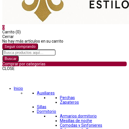
0
Carrito (0)
Cerrar
No hay más artículos en su carrito
Seguir comprando
Buscar
Comprar por categorías
CLOSE
Comprar por categorías
Inicio
Auxiliares
Perchas
Zapateros
Sillas
Dormitorio
Armarios dormitorio
Mesillas de noche
Comodas y Sinfonieres