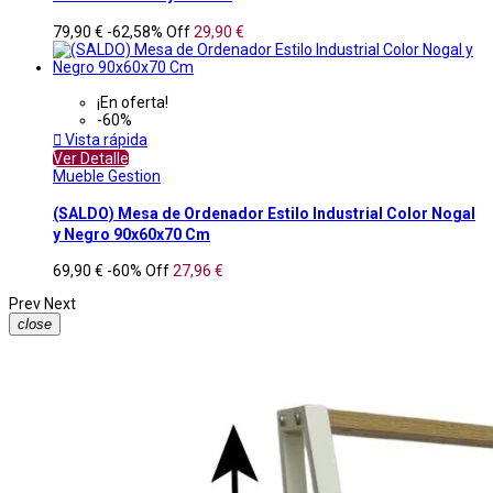
79,90 €
-62,58%
Off
29,90 €
¡En oferta!
-60%

Vista rápida
Ver Detalle
Mueble Gestion
(SALDO) Mesa de Ordenador Estilo Industrial Color Nogal
y Negro 90x60x70 Cm
69,90 €
-60%
Off
27,96 €
Prev
Next
close