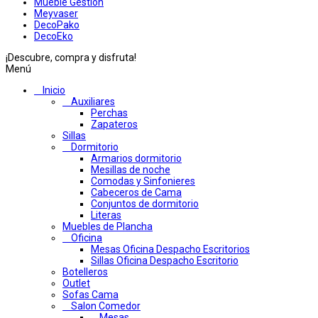
Mueble Gestion
Meyvaser
DecoPako
DecoEko
¡Descubre, compra y disfruta!
Menú
Inicio
Auxiliares
Perchas
Zapateros
Sillas
Dormitorio
Armarios dormitorio
Mesillas de noche
Comodas y Sinfonieres
Cabeceros de Cama
Conjuntos de dormitorio
Literas
Muebles de Plancha
Oficina
Mesas Oficina Despacho Escritorios
Sillas Oficina Despacho Escritorio
Botelleros
Outlet
Sofas Cama
Salon Comedor
Mesas