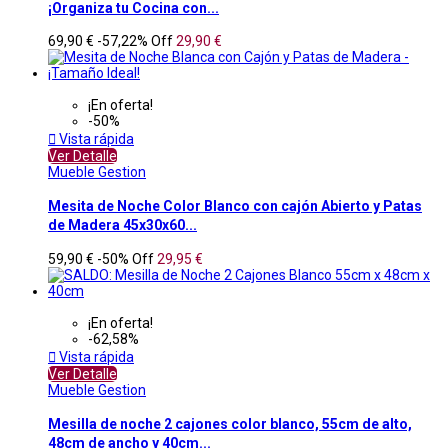
¡Organiza tu Cocina con...
69,90 €
-57,22%
Off
29,90 €
¡En oferta!
-50%

Vista rápida
Ver Detalle
Mueble Gestion
Mesita de Noche Color Blanco con cajón Abierto y Patas
de Madera 45x30x60...
59,90 €
-50%
Off
29,95 €
¡En oferta!
-62,58%

Vista rápida
Ver Detalle
Mueble Gestion
Mesilla de noche 2 cajones color blanco, 55cm de alto,
48cm de ancho y 40cm...