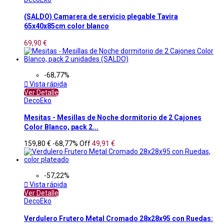
(SALDO) Camarera de servicio plegable Tavira
65x40x85cm color blanco
69,90 €
-68,77%

Vista rápida
Ver Detalle
DecoEko
Mesitas - Mesillas de Noche dormitorio de 2 Cajones
Color Blanco, pack 2...
159,80 €
-68,77%
Off
49,91 €
-57,22%

Vista rápida
Ver Detalle
DecoEko
Verdulero Frutero Metal Cromado 28x28x95 con Ruedas: