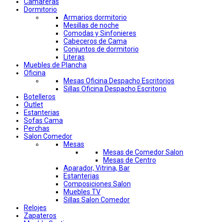
Camareras
Dormitorio
Armarios dormitorio
Mesillas de noche
Comodas y Sinfonieres
Cabeceros de Cama
Conjuntos de dormitorio
Literas
Muebles de Plancha
Oficina
Mesas Oficina Despacho Escritorios
Sillas Oficina Despacho Escritorio
Botelleros
Outlet
Estanterias
Sofas Cama
Perchas
Salon Comedor
Mesas
Mesas de Comedor Salon
Mesas de Centro
Aparador, Vitrina, Bar
Estanterias
Composiciones Salon
Muebles TV
Sillas Salon Comedor
Relojes
Zapateros