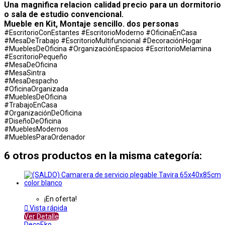
Una magnifica relacion calidad precio para un dormitorio
o sala de estudio convencional.
Mueble en Kit, Montaje sencillo. dos personas
#EscritorioConEstantes #EscritorioModerno #OficinaEnCasa
#MesaDeTrabajo #EscritorioMultifuncional #DecoraciónHogar
#MueblesDeOficina #OrganizaciónEspacios #EscritorioMelamina
#EscritorioPequeño
#MesaDeOficina
#MesaSintra
#MesaDespacho
#OficinaOrganizada
#MueblesDeOficina
#TrabajoEnCasa
#OrganizaciónDeOficina
#DiseñoDeOficina
#MueblesModernos
#MueblesParaOrdenador
6 otros productos en la misma categoría:
¡En oferta!

Vista rápida
Ver Detalle
DecoEko