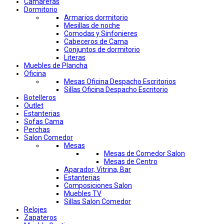
Camareras
Dormitorio
Armarios dormitorio
Mesillas de noche
Comodas y Sinfonieres
Cabeceros de Cama
Conjuntos de dormitorio
Literas
Muebles de Plancha
Oficina
Mesas Oficina Despacho Escritorios
Sillas Oficina Despacho Escritorio
Botelleros
Outlet
Estanterias
Sofas Cama
Perchas
Salon Comedor
Mesas
Mesas de Comedor Salon
Mesas de Centro
Aparador, Vitrina, Bar
Estanterias
Composiciones Salon
Muebles TV
Sillas Salon Comedor
Relojes
Zapateros