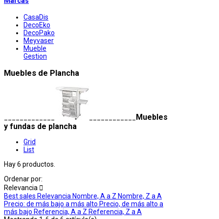
Marcas
CasaDis
DecoEko
DecoPako
Meyvaser
Mueble
Gestion
Muebles de Plancha
Muebles
_____________
____________
y fundas de plancha
Grid
List
Hay 6 productos.
Ordenar por:
Relevancia

Best sales
Relevancia
Nombre, A a Z
Nombre, Z a A
Precio: de más bajo a más alto
Precio, de más alto a
más bajo
Referencia, A a Z
Referencia, Z a A