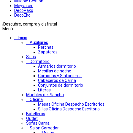
Mueble Gestion
Meyvaser
DecoPako
DecoEko
¡Descubre, compra y disfruta!
Menú
Inicio
Auxiliares
Perchas
Zapateros
Sillas
Dormitorio
Armarios dormitorio
Mesillas de noche
Comodas y Sinfonieres
Cabeceros de Cama
Conjuntos de dormitorio
Literas
Muebles de Plancha
Oficina
Mesas Oficina Despacho Escritorios
Sillas Oficina Despacho Escritorio
Botelleros
Outlet
Sofas Cama
Salon Comedor
Mesas