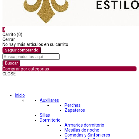
0
Carrito (0)
Cerrar
No hay más artículos en su carrito
Seguir comprando
Buscar
Comprar por categorías
CLOSE
Comprar por categorías
Inicio
Auxiliares
Perchas
Zapateros
Sillas
Dormitorio
Armarios dormitorio
Mesillas de noche
Comodas y Sinfonieres