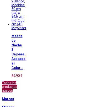
Meyvaser
Mesita
de
Noche
3
Cajones,
Acabado
en
Color...
89,90 €
Todos los
productos
nuevos
Marcas