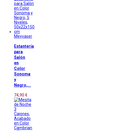
Meyvaser
Estantería
para
Salón
en
Color
Sonoma
y
Negro,...
74,90 €