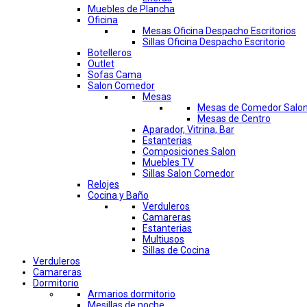
Muebles de Plancha
Oficina
Mesas Oficina Despacho Escritorios
Sillas Oficina Despacho Escritorio
Botelleros
Outlet
Sofas Cama
Salon Comedor
Mesas
Mesas de Comedor Salo
Mesas de Centro
Aparador, Vitrina, Bar
Estanterias
Composiciones Salon
Muebles TV
Sillas Salon Comedor
Relojes
Cocina y Baño
Verduleros
Camareras
Estanterias
Multiusos
Sillas de Cocina
Verduleros
Camareras
Dormitorio
Armarios dormitorio
Mesillas de noche