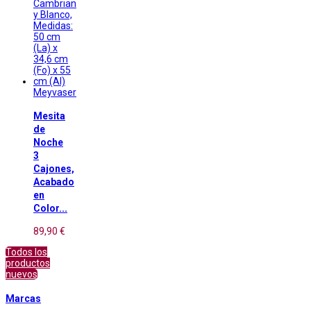
Meyvaser
Mesita
de
Noche
3
Cajones,
Acabado
en
Color...
89,90 €
Todos los
productos
nuevos
Marcas