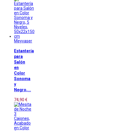
Meyvaser
Estantería
para
Salón
en
Color
Sonoma
y
Negro,...
74,90 €