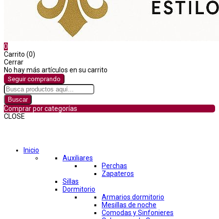
0
Carrito (0)
Cerrar
No hay más artículos en su carrito
Seguir comprando
Buscar
Comprar por categorías
CLOSE
Comprar por categorías
Inicio
Auxiliares
Perchas
Zapateros
Sillas
Dormitorio
Armarios dormitorio
Mesillas de noche
Comodas y Sinfonieres