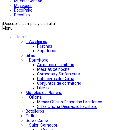
Mueble Gestion
Meyvaser
DecoPako
DecoEko
¡Descubre, compra y disfruta!
Menú
Inicio
Auxiliares
Perchas
Zapateros
Sillas
Dormitorio
Armarios dormitorio
Mesillas de noche
Comodas y Sinfonieres
Cabeceros de Cama
Conjuntos de dormitorio
Literas
Muebles de Plancha
Oficina
Mesas Oficina Despacho Escritorios
Sillas Oficina Despacho Escritorio
Botelleros
Outlet
Sofas Cama
Salon Comedor
Mesas