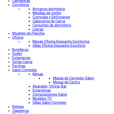
Camareras
Dormitorio
Armarios dormitorio
Mesillas de noche
Comodas y Sinfonieres
Cabeceros de Cama
Conjuntos de dormitorio
Literas
Muebles de Plancha
Oficina
Mesas Oficina Despacho Escritorios
Sillas Oficina Despacho Escritorio
Botelleros
Outlet
Estanterias
Sofas Cama
Perchas
Salon Comedor
Mesas
Mesas de Comedor Salon
Mesas de Centro
Aparador, Vitrina, Bar
Estanterias
Composiciones Salon
Muebles TV
Sillas Salon Comedor
Relojes
Zapateros