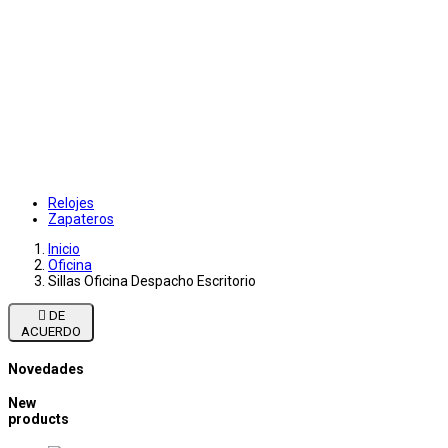
Relojes
Zapateros
Inicio
Oficina
Sillas Oficina Despacho Escritorio

DE
ACUERDO
Novedades
New
products