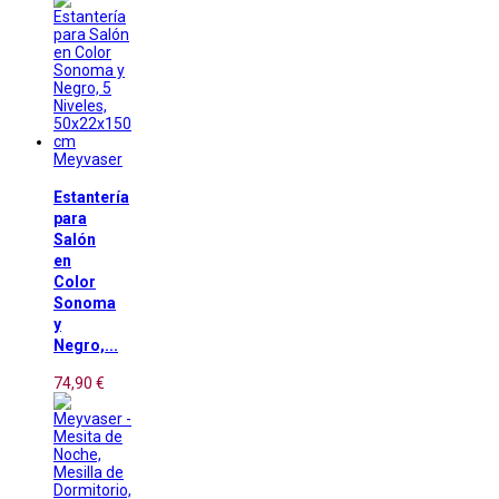
Meyvaser
Estantería
para
Salón
en
Color
Sonoma
y
Negro,...
74,90 €