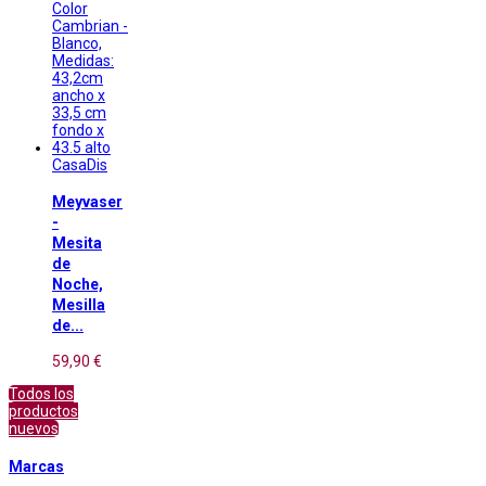
CasaDis
Meyvaser
-
Mesita
de
Noche,
Mesilla
de...
59,90 €
Todos los
productos
nuevos
Marcas