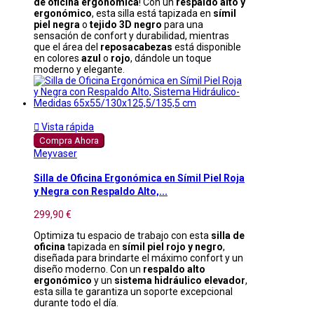
de oficina ergonómica
! Con un
respaldo alto y
ergonómico
, esta silla está tapizada en
símil
piel negra
o
tejido 3D negro
para una
sensación de confort y durabilidad, mientras
que el área del
reposacabezas
está disponible
en colores
azul
o
rojo
, dándole un toque
moderno y elegante.

Vista rápida
Compra Ahora
Meyvaser
Silla de Oficina Ergonómica en Símil Piel Roja
y Negra con Respaldo Alto,...
299,90 €
Optimiza tu espacio de trabajo con esta
silla de
oficina
tapizada en
símil piel rojo y negro
,
diseñada para brindarte el máximo confort y un
diseño moderno. Con un
respaldo alto
ergonómico
y un
sistema hidráulico elevador
,
esta silla te garantiza un soporte excepcional
durante todo el día.