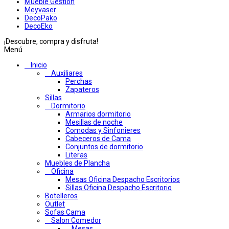
Mueble Gestion
Meyvaser
DecoPako
DecoEko
¡Descubre, compra y disfruta!
Menú
Inicio
Auxiliares
Perchas
Zapateros
Sillas
Dormitorio
Armarios dormitorio
Mesillas de noche
Comodas y Sinfonieres
Cabeceros de Cama
Conjuntos de dormitorio
Literas
Muebles de Plancha
Oficina
Mesas Oficina Despacho Escritorios
Sillas Oficina Despacho Escritorio
Botelleros
Outlet
Sofas Cama
Salon Comedor
Mesas