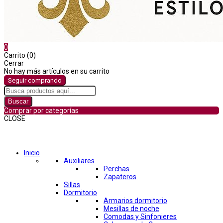
0
Carrito (0)
Cerrar
No hay más artículos en su carrito
Seguir comprando
Buscar
Comprar por categorías
CLOSE
Comprar por categorías
Inicio
Auxiliares
Perchas
Zapateros
Sillas
Dormitorio
Armarios dormitorio
Mesillas de noche
Comodas y Sinfonieres