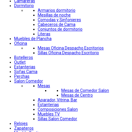
Camareras
Dormitorio
Armarios dormitorio
Mesillas de noche
Comodas y Sinfonieres
Cabeceros de Cama
Conjuntos de dormitorio
Literas
Muebles de Plancha
Oficina
Mesas Oficina Despacho Escritorios
Sillas Oficina Despacho Escritorio
Botelleros
Outlet
Estanterias
Sofas Cama
Perchas
Salon Comedor
Mesas
Mesas de Comedor Salon
Mesas de Centro
Aparador, Vitrina, Bar
Estanterias
Composiciones Salon
Muebles TV
Sillas Salon Comedor
Relojes
Zapateros