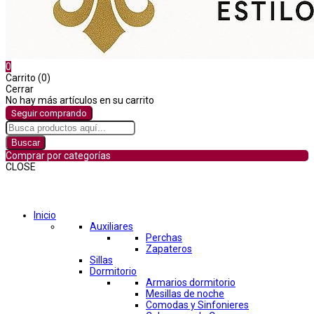
0
Carrito (0)
Cerrar
No hay más artículos en su carrito
Seguir comprando
Buscar
Comprar por categorías
CLOSE
Comprar por categorías
Inicio
Auxiliares
Perchas
Zapateros
Sillas
Dormitorio
Armarios dormitorio
Mesillas de noche
Comodas y Sinfonieres