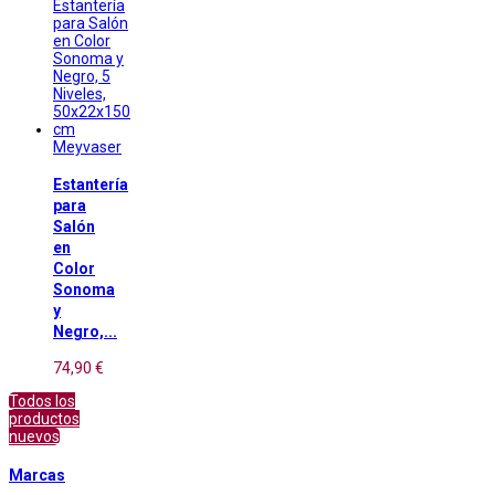
Meyvaser
Estantería
para
Salón
en
Color
Sonoma
y
Negro,...
74,90 €
Todos los
productos
nuevos
Marcas