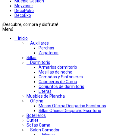
Mueble Gestion
Meyvaser
DecoPako
DecoEko
¡Descubre, compra y disfruta!
Menú
Inicio
Auxiliares
Perchas
Zapateros
Sillas
Dormitorio
Armarios dormitorio
Mesillas de noche
Comodas y Sinfonieres
Cabeceros de Cama
Conjuntos de dormitorio
Literas
Muebles de Plancha
Oficina
Mesas Oficina Despacho Escritorios
Sillas Oficina Despacho Escritorio
Botelleros
Outlet
Sofas Cama
Salon Comedor
Mesas