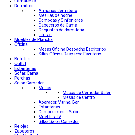
Camareras
Dormitorio
Armarios dormitorio
Mesillas de noche
Comodas y Sinfonieres
Cabeceros de Cama
Conjuntos de dormitorio
Literas
Muebles de Plancha
Oficina
Mesas Oficina Despacho Escritorios
Sillas Oficina Despacho Escritorio
Botelleros
Outlet
Estanterias
Sofas Cama
Perchas
Salon Comedor
Mesas
Mesas de Comedor Salon
Mesas de Centro
Aparador, Vitrina, Bar
Estanterias
Composiciones Salon
Muebles TV
Sillas Salon Comedor
Relojes
Zapateros