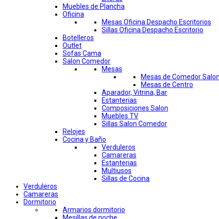
Muebles de Plancha
Oficina
Mesas Oficina Despacho Escritorios
Sillas Oficina Despacho Escritorio
Botelleros
Outlet
Sofas Cama
Salon Comedor
Mesas
Mesas de Comedor Salo
Mesas de Centro
Aparador, Vitrina, Bar
Estanterias
Composiciones Salon
Muebles TV
Sillas Salon Comedor
Relojes
Cocina y Baño
Verduleros
Camareras
Estanterias
Multiusos
Sillas de Cocina
Verduleros
Camareras
Dormitorio
Armarios dormitorio
Mesillas de noche