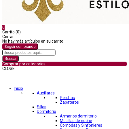
0
Carrito (0)
Cerrar
No hay más artículos en su carrito
Seguir comprando
Buscar
Comprar por categorías
CLOSE
Comprar por categorías
Inicio
Auxiliares
Perchas
Zapateros
Sillas
Dormitorio
Armarios dormitorio
Mesillas de noche
Comodas y Sinfonieres