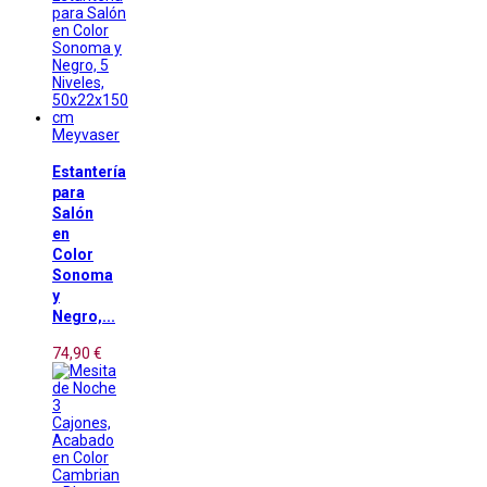
Meyvaser
Estantería
para
Salón
en
Color
Sonoma
y
Negro,...
74,90 €