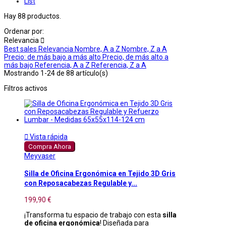
List
Hay 88 productos.
Ordenar por:
Relevancia

Best sales
Relevancia
Nombre, A a Z
Nombre, Z a A
Precio: de más bajo a más alto
Precio, de más alto a
más bajo
Referencia, A a Z
Referencia, Z a A
Mostrando 1-24 de 88 artículo(s)
Filtros activos

Vista rápida
Compra Ahora
Meyvaser
Silla de Oficina Ergonómica en Tejido 3D Gris
con Reposacabezas Regulable y...
199,90 €
¡Transforma tu espacio de trabajo con esta
silla
de oficina ergonómica
! Diseñada para