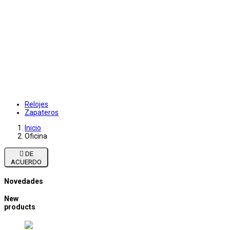
Relojes
Zapateros
Inicio
Oficina

DE
ACUERDO
Novedades
New
products