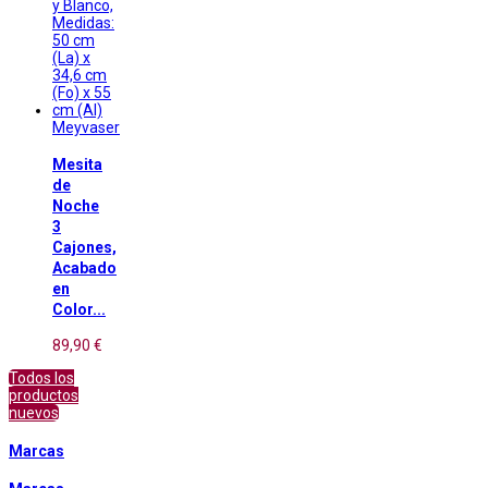
Meyvaser
Mesita
de
Noche
3
Cajones,
Acabado
en
Color...
89,90 €
Todos los
productos
nuevos
Marcas