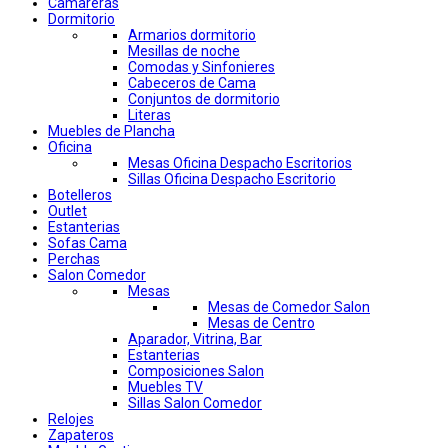
Camareras
Dormitorio
Armarios dormitorio
Mesillas de noche
Comodas y Sinfonieres
Cabeceros de Cama
Conjuntos de dormitorio
Literas
Muebles de Plancha
Oficina
Mesas Oficina Despacho Escritorios
Sillas Oficina Despacho Escritorio
Botelleros
Outlet
Estanterias
Sofas Cama
Perchas
Salon Comedor
Mesas
Mesas de Comedor Salon
Mesas de Centro
Aparador, Vitrina, Bar
Estanterias
Composiciones Salon
Muebles TV
Sillas Salon Comedor
Relojes
Zapateros