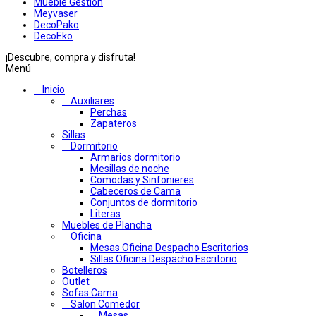
Mueble Gestion
Meyvaser
DecoPako
DecoEko
¡Descubre, compra y disfruta!
Menú
Inicio
Auxiliares
Perchas
Zapateros
Sillas
Dormitorio
Armarios dormitorio
Mesillas de noche
Comodas y Sinfonieres
Cabeceros de Cama
Conjuntos de dormitorio
Literas
Muebles de Plancha
Oficina
Mesas Oficina Despacho Escritorios
Sillas Oficina Despacho Escritorio
Botelleros
Outlet
Sofas Cama
Salon Comedor
Mesas