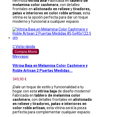
hermosa
vitrina alta
! Fabricada en
tablero de
melamina color cashmere
, con detalles
frontales en
alistonado en relieve
y
tiradores,
patas e interiores en color roble artisan
, esta
vitrina es la opción perfecta para dar un toque
moderno y funcional a cualquier espacio.

Vista rápida
Compra Ahora
Meyvaser
Vitrina Baja en Melamina Color Cashmere y
Roble Artisan 2 Puertas Medidas...
349,90 €
¡Dale un toque de estilo y funcionalidad a tu
hogar con esta
vitrina baja
de diseño moderno!
Fabricada en
tablero de melamina color
cashmere
, con detalles frontales en
alistonado
en relieve
y
tiradores, patas e interiores en
color roble artisan
, esta vitrina será la pieza
perfecta para complementar cualquier espacio.