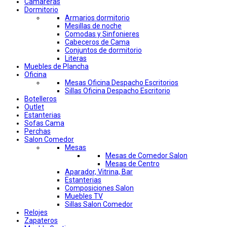
Camareras
Dormitorio
Armarios dormitorio
Mesillas de noche
Comodas y Sinfonieres
Cabeceros de Cama
Conjuntos de dormitorio
Literas
Muebles de Plancha
Oficina
Mesas Oficina Despacho Escritorios
Sillas Oficina Despacho Escritorio
Botelleros
Outlet
Estanterias
Sofas Cama
Perchas
Salon Comedor
Mesas
Mesas de Comedor Salon
Mesas de Centro
Aparador, Vitrina, Bar
Estanterias
Composiciones Salon
Muebles TV
Sillas Salon Comedor
Relojes
Zapateros