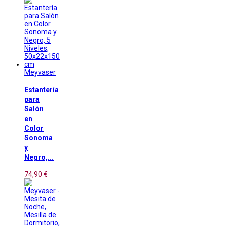
Meyvaser
Estantería
para
Salón
en
Color
Sonoma
y
Negro,...
74,90 €