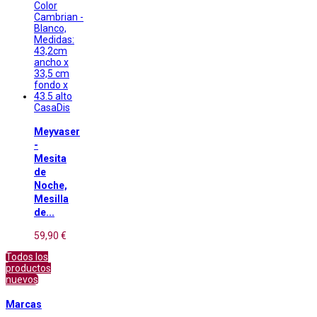
CasaDis
Meyvaser
-
Mesita
de
Noche,
Mesilla
de...
59,90 €
Todos los
productos
nuevos
Marcas