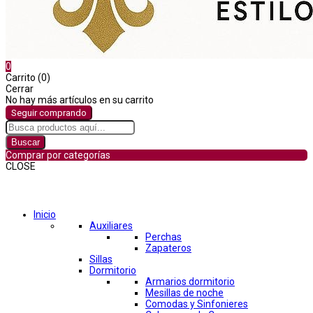
0
Carrito (0)
Cerrar
No hay más artículos en su carrito
Seguir comprando
Buscar
Comprar por categorías
CLOSE
Comprar por categorías
Inicio
Auxiliares
Perchas
Zapateros
Sillas
Dormitorio
Armarios dormitorio
Mesillas de noche
Comodas y Sinfonieres