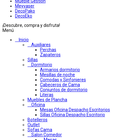
Mueble Gestion
Meyvaser
DecoPako
DecoEko
¡Descubre, compra y disfruta!
Menú
Inicio
Auxiliares
Perchas
Zapateros
Sillas
Dormitorio
Armarios dormitorio
Mesillas de noche
Comodas y Sinfonieres
Cabeceros de Cama
Conjuntos de dormitorio
Literas
Muebles de Plancha
Oficina
Mesas Oficina Despacho Escritorios
Sillas Oficina Despacho Escritorio
Botelleros
Outlet
Sofas Cama
Salon Comedor
Mesas