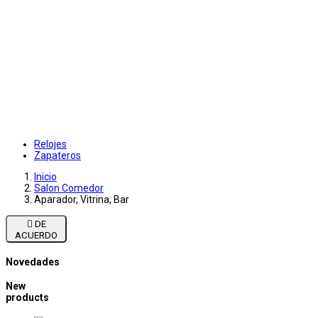
Relojes
Zapateros
Inicio
Salon Comedor
Aparador, Vitrina, Bar

DE
ACUERDO
Novedades
New
products