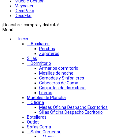
Mueble Gestion
Meyvaser
DecoPako
DecoEko
¡Descubre, compra y disfruta!
Menú
Inicio
Auxiliares
Perchas
Zapateros
Sillas
Dormitorio
Armarios dormitorio
Mesillas de noche
Comodas y Sinfonieres
Cabeceros de Cama
Conjuntos de dormitorio
Literas
Muebles de Plancha
Oficina
Mesas Oficina Despacho Escritorios
Sillas Oficina Despacho Escritorio
Botelleros
Outlet
Sofas Cama
Salon Comedor
Mesas