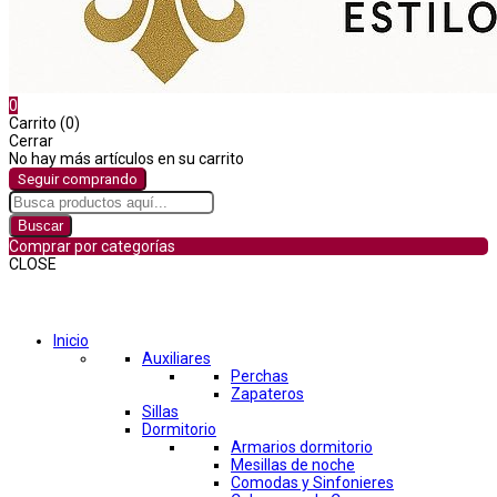
0
Carrito (0)
Cerrar
No hay más artículos en su carrito
Seguir comprando
Buscar
Comprar por categorías
CLOSE
Comprar por categorías
Inicio
Auxiliares
Perchas
Zapateros
Sillas
Dormitorio
Armarios dormitorio
Mesillas de noche
Comodas y Sinfonieres