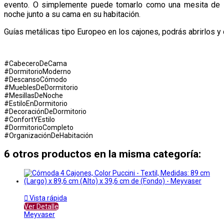
evento. O simplemente puede tomarlo como una mesita de
noche junto a su cama en su habitación.
Guías metálicas tipo Europeo en los cajones, podrás abrirlos 
#CabeceroDeCama
#DormitorioModerno
#DescansoCómodo
#MueblesDeDormitorio
#MesillasDeNoche
#EstiloEnDormitorio
#DecoraciónDeDormitorio
#ConfortYEstilo
#DormitorioCompleto
#OrganizaciónDeHabitación
6 otros productos en la misma categoría:

Vista rápida
Ver Detalle
Meyvaser