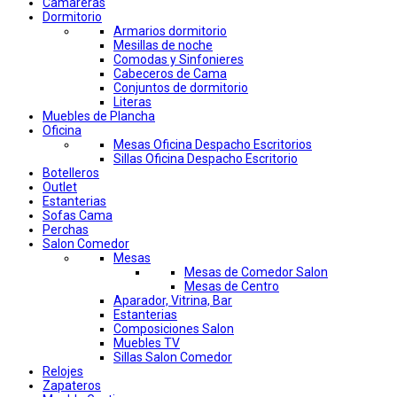
Camareras
Dormitorio
Armarios dormitorio
Mesillas de noche
Comodas y Sinfonieres
Cabeceros de Cama
Conjuntos de dormitorio
Literas
Muebles de Plancha
Oficina
Mesas Oficina Despacho Escritorios
Sillas Oficina Despacho Escritorio
Botelleros
Outlet
Estanterias
Sofas Cama
Perchas
Salon Comedor
Mesas
Mesas de Comedor Salon
Mesas de Centro
Aparador, Vitrina, Bar
Estanterias
Composiciones Salon
Muebles TV
Sillas Salon Comedor
Relojes
Zapateros