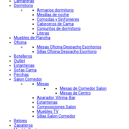
Camareras
Dormitorio
Armarios dormitorio
Mesillas de noche
Comodas y Sinfonieres
Cabeceros de Cama
Conjuntos de dormitorio
Literas
Muebles de Plancha
Oficina
Mesas Oficina Despacho Escritorios
Sillas Oficina Despacho Escritorio
Botelleros
Outlet
Estanterias
Sofas Cama
Perchas
Salon Comedor
Mesas
Mesas de Comedor Salon
Mesas de Centro
Aparador, Vitrina, Bar
Estanterias
Composiciones Salon
Muebles TV
Sillas Salon Comedor
Relojes
Zapateros