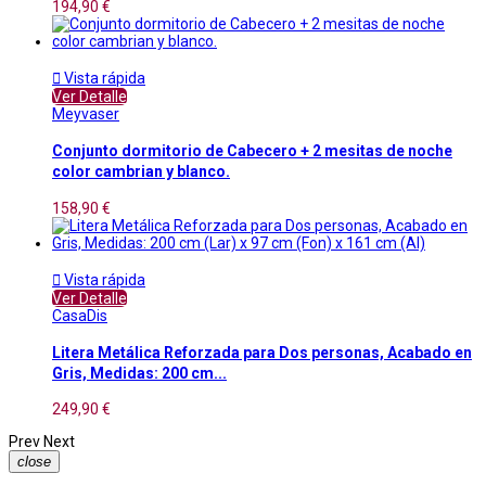
194,90 €

Vista rápida
Ver Detalle
Meyvaser
Conjunto dormitorio de Cabecero + 2 mesitas de noche
color cambrian y blanco.
158,90 €

Vista rápida
Ver Detalle
CasaDis
Litera Metálica Reforzada para Dos personas, Acabado en
Gris, Medidas: 200 cm...
249,90 €
Prev
Next
close