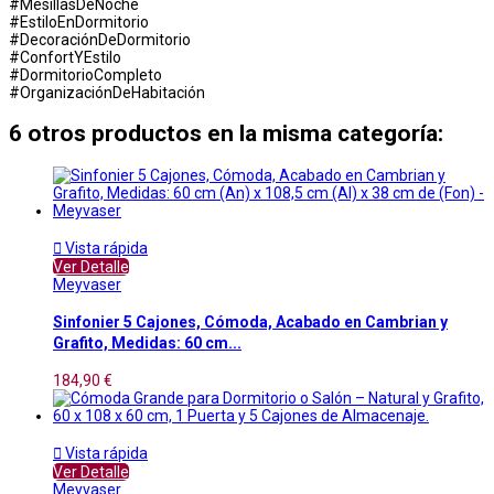
#MesillasDeNoche
#EstiloEnDormitorio
#DecoraciónDeDormitorio
#ConfortYEstilo
#DormitorioCompleto
#OrganizaciónDeHabitación
6 otros productos en la misma categoría:

Vista rápida
Ver Detalle
Meyvaser
Sinfonier 5 Cajones, Cómoda, Acabado en Cambrian y
Grafito, Medidas: 60 cm...
184,90 €

Vista rápida
Ver Detalle
Meyvaser