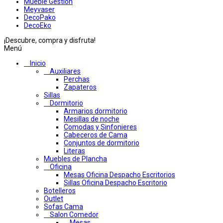
Mueble Gestion
Meyvaser
DecoPako
DecoEko
¡Descubre, compra y disfruta!
Menú
Inicio
Auxiliares
Perchas
Zapateros
Sillas
Dormitorio
Armarios dormitorio
Mesillas de noche
Comodas y Sinfonieres
Cabeceros de Cama
Conjuntos de dormitorio
Literas
Muebles de Plancha
Oficina
Mesas Oficina Despacho Escritorios
Sillas Oficina Despacho Escritorio
Botelleros
Outlet
Sofas Cama
Salon Comedor
Mesas