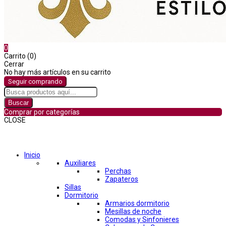
0
Carrito (0)
Cerrar
No hay más artículos en su carrito
Seguir comprando
Buscar
Comprar por categorías
CLOSE
Comprar por categorías
Inicio
Auxiliares
Perchas
Zapateros
Sillas
Dormitorio
Armarios dormitorio
Mesillas de noche
Comodas y Sinfonieres