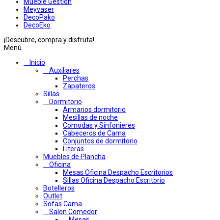
Mueble Gestion
Meyvaser
DecoPako
DecoEko
¡Descubre, compra y disfruta!
Menú
Inicio
Auxiliares
Perchas
Zapateros
Sillas
Dormitorio
Armarios dormitorio
Mesillas de noche
Comodas y Sinfonieres
Cabeceros de Cama
Conjuntos de dormitorio
Literas
Muebles de Plancha
Oficina
Mesas Oficina Despacho Escritorios
Sillas Oficina Despacho Escritorio
Botelleros
Outlet
Sofas Cama
Salon Comedor
Mesas