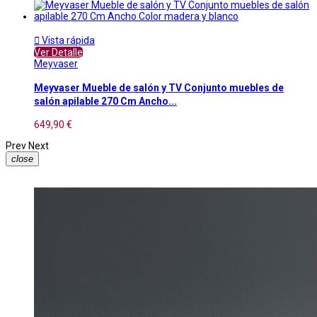

Vista rápida
Ver Detalle
Meyvaser
Meyvaser Mueble de salón y TV Conjunto muebles de
salón apilable 270 Cm Ancho...
649,90 €
Prev
Next
close