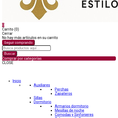
0
Carrito (0)
Cerrar
No hay más artículos en su carrito
Seguir comprando
Buscar
Comprar por categorías
CLOSE
Comprar por categorías
Inicio
Auxiliares
Perchas
Zapateros
Sillas
Dormitorio
Armarios dormitorio
Mesillas de noche
Comodas y Sinfonieres