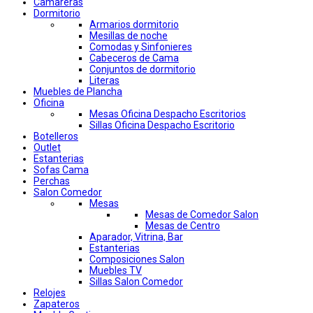
Camareras
Dormitorio
Armarios dormitorio
Mesillas de noche
Comodas y Sinfonieres
Cabeceros de Cama
Conjuntos de dormitorio
Literas
Muebles de Plancha
Oficina
Mesas Oficina Despacho Escritorios
Sillas Oficina Despacho Escritorio
Botelleros
Outlet
Estanterias
Sofas Cama
Perchas
Salon Comedor
Mesas
Mesas de Comedor Salon
Mesas de Centro
Aparador, Vitrina, Bar
Estanterias
Composiciones Salon
Muebles TV
Sillas Salon Comedor
Relojes
Zapateros