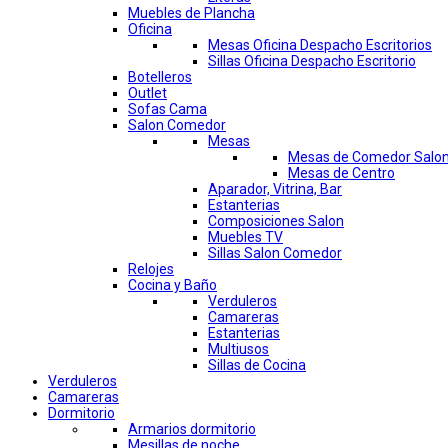
Muebles de Plancha
Oficina
Mesas Oficina Despacho Escritorios
Sillas Oficina Despacho Escritorio
Botelleros
Outlet
Sofas Cama
Salon Comedor
Mesas
Mesas de Comedor Salo
Mesas de Centro
Aparador, Vitrina, Bar
Estanterias
Composiciones Salon
Muebles TV
Sillas Salon Comedor
Relojes
Cocina y Baño
Verduleros
Camareras
Estanterias
Multiusos
Sillas de Cocina
Verduleros
Camareras
Dormitorio
Armarios dormitorio
Mesillas de noche