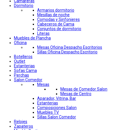
Camareras
Dormitorio
Armarios dormitorio
Mesillas de noche
Comodas y Sinfonieres
Cabeceros de Cama
Conjuntos de dormitorio
Literas
Muebles de Plancha
Oficina
Mesas Oficina Despacho Escritorios
Sillas Oficina Despacho Escritorio
Botelleros
Outlet
Estanterias
Sofas Cama
Perchas
Salon Comedor
Mesas
Mesas de Comedor Salon
Mesas de Centro
Aparador, Vitrina, Bar
Estanterias
Composiciones Salon
Muebles TV
Sillas Salon Comedor
Relojes
Zapateros