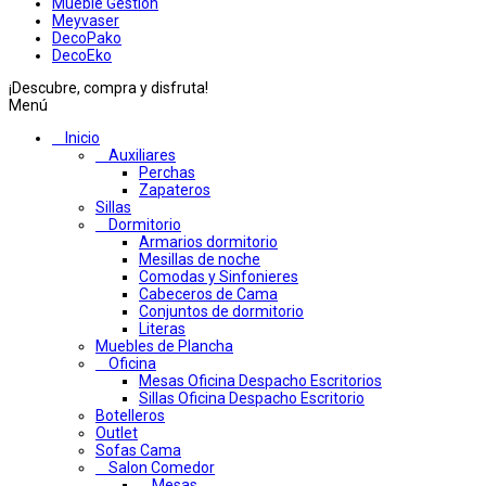
Mueble Gestion
Meyvaser
DecoPako
DecoEko
¡Descubre, compra y disfruta!
Menú
Inicio
Auxiliares
Perchas
Zapateros
Sillas
Dormitorio
Armarios dormitorio
Mesillas de noche
Comodas y Sinfonieres
Cabeceros de Cama
Conjuntos de dormitorio
Literas
Muebles de Plancha
Oficina
Mesas Oficina Despacho Escritorios
Sillas Oficina Despacho Escritorio
Botelleros
Outlet
Sofas Cama
Salon Comedor
Mesas