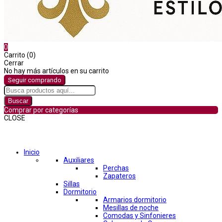
0
Carrito (0)
Cerrar
No hay más artículos en su carrito
Seguir comprando
Buscar
Comprar por categorías
CLOSE
Comprar por categorías
Inicio
Auxiliares
Perchas
Zapateros
Sillas
Dormitorio
Armarios dormitorio
Mesillas de noche
Comodas y Sinfonieres