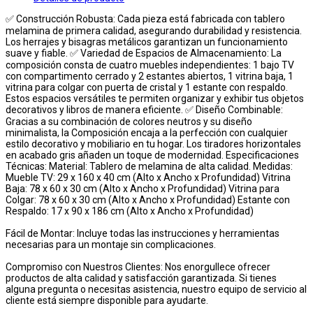
✅ Construcción Robusta: Cada pieza está fabricada con tablero
melamina de primera calidad, asegurando durabilidad y resistencia.
Los herrajes y bisagras metálicos garantizan un funcionamiento
suave y fiable. ✅ Variedad de Espacios de Almacenamiento: La
composición consta de cuatro muebles independientes: 1 bajo TV
con compartimento cerrado y 2 estantes abiertos, 1 vitrina baja, 1
vitrina para colgar con puerta de cristal y 1 estante con respaldo.
Estos espacios versátiles te permiten organizar y exhibir tus objetos
decorativos y libros de manera eficiente. ✅ Diseño Combinable:
Gracias a su combinación de colores neutros y su diseño
minimalista, la Composición encaja a la perfección con cualquier
estilo decorativo y mobiliario en tu hogar. Los tiradores horizontales
en acabado gris añaden un toque de modernidad. Especificaciones
Técnicas: Material: Tablero de melamina de alta calidad. Medidas:
Mueble TV: 29 x 160 x 40 cm (Alto x Ancho x Profundidad) Vitrina
Baja: 78 x 60 x 30 cm (Alto x Ancho x Profundidad) Vitrina para
Colgar: 78 x 60 x 30 cm (Alto x Ancho x Profundidad) Estante con
Respaldo: 17 x 90 x 186 cm (Alto x Ancho x Profundidad)
Fácil de Montar: Incluye todas las instrucciones y herramientas
necesarias para un montaje sin complicaciones.
Compromiso con Nuestros Clientes: Nos enorgullece ofrecer
productos de alta calidad y satisfacción garantizada. Si tienes
alguna pregunta o necesitas asistencia, nuestro equipo de servicio al
cliente está siempre disponible para ayudarte.