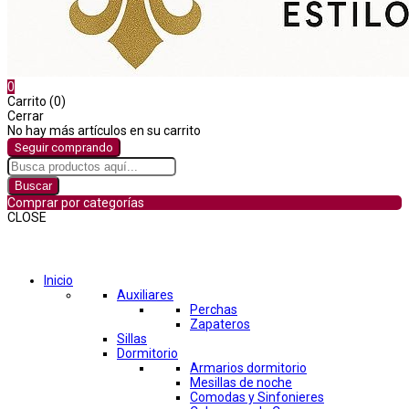
0
Carrito (0)
Cerrar
No hay más artículos en su carrito
Seguir comprando
Buscar
Comprar por categorías
CLOSE
Comprar por categorías
Inicio
Auxiliares
Perchas
Zapateros
Sillas
Dormitorio
Armarios dormitorio
Mesillas de noche
Comodas y Sinfonieres