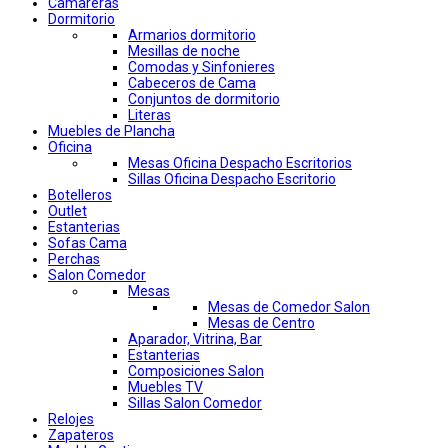
Camareras
Dormitorio
Armarios dormitorio
Mesillas de noche
Comodas y Sinfonieres
Cabeceros de Cama
Conjuntos de dormitorio
Literas
Muebles de Plancha
Oficina
Mesas Oficina Despacho Escritorios
Sillas Oficina Despacho Escritorio
Botelleros
Outlet
Estanterias
Sofas Cama
Perchas
Salon Comedor
Mesas
Mesas de Comedor Salon
Mesas de Centro
Aparador, Vitrina, Bar
Estanterias
Composiciones Salon
Muebles TV
Sillas Salon Comedor
Relojes
Zapateros