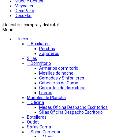
Mueble Gestion
Meyvaser
DecoPako
DecoEko
¡Descubre, compra y disfruta!
Menú
Inicio
Auxiliares
Perchas
Zapateros
Sillas
Dormitorio
Armarios dormitorio
Mesillas de noche
Comodas y Sinfonieres
Cabeceros de Cama
Conjuntos de dormitorio
Literas
Muebles de Plancha
Oficina
Mesas Oficina Despacho Escritorios
Sillas Oficina Despacho Escritorio
Botelleros
Outlet
Sofas Cama
Salon Comedor
Mesas