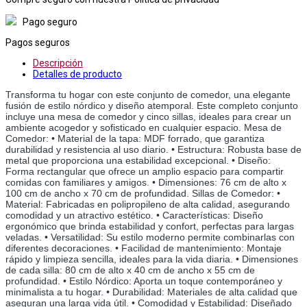
Pago seguro
Pagos seguros
Descripción
Detalles de producto
Transforma tu hogar con este conjunto de comedor, una elegante 
fusión de estilo nórdico y diseño atemporal. Este completo conjunto 
incluye una mesa de comedor y cinco sillas, ideales para crear un 
ambiente acogedor y sofisticado en cualquier espacio. Mesa de 
Comedor: • Material de la tapa: MDF forrado, que garantiza 
durabilidad y resistencia al uso diario. • Estructura: Robusta base de 
metal que proporciona una estabilidad excepcional. • Diseño: 
Forma rectangular que ofrece un amplio espacio para compartir 
comidas con familiares y amigos. • Dimensiones: 76 cm de alto x 
100 cm de ancho x 70 cm de profundidad. Sillas de Comedor: • 
Material: Fabricadas en polipropileno de alta calidad, asegurando 
comodidad y un atractivo estético. • Características: Diseño 
ergonómico que brinda estabilidad y confort, perfectas para largas 
veladas. • Versatilidad: Su estilo moderno permite combinarlas con 
diferentes decoraciones. • Facilidad de mantenimiento: Montaje 
rápido y limpieza sencilla, ideales para la vida diaria. • Dimensiones 
de cada silla: 80 cm de alto x 40 cm de ancho x 55 cm de 
profundidad. • Estilo Nórdico: Aporta un toque contemporáneo y 
minimalista a tu hogar. • Durabilidad: Materiales de alta calidad que 
aseguran una larga vida útil. • Comodidad y Estabilidad: Diseñado 