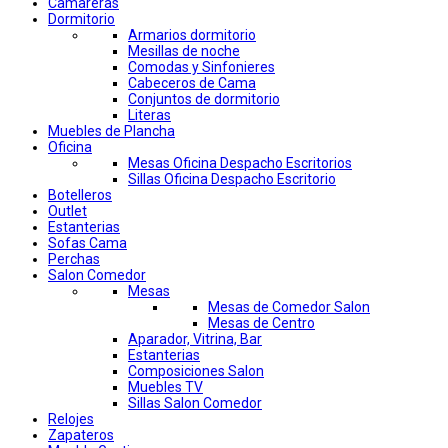
Camareras
Dormitorio
Armarios dormitorio
Mesillas de noche
Comodas y Sinfonieres
Cabeceros de Cama
Conjuntos de dormitorio
Literas
Muebles de Plancha
Oficina
Mesas Oficina Despacho Escritorios
Sillas Oficina Despacho Escritorio
Botelleros
Outlet
Estanterias
Sofas Cama
Perchas
Salon Comedor
Mesas
Mesas de Comedor Salon
Mesas de Centro
Aparador, Vitrina, Bar
Estanterias
Composiciones Salon
Muebles TV
Sillas Salon Comedor
Relojes
Zapateros