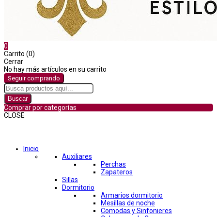
0
Carrito (0)
Cerrar
No hay más artículos en su carrito
Seguir comprando
Buscar
Comprar por categorías
CLOSE
Comprar por categorías
Inicio
Auxiliares
Perchas
Zapateros
Sillas
Dormitorio
Armarios dormitorio
Mesillas de noche
Comodas y Sinfonieres