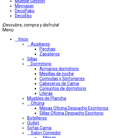
Mueble Gestion
Meyvaser
DecoPako
DecoEko
¡Descubre, compra y disfruta!
Menú
Inicio
Auxiliares
Perchas
Zapateros
Sillas
Dormitorio
Armarios dormitorio
Mesillas de noche
Comodas y Sinfonieres
Cabeceros de Cama
Conjuntos de dormitorio
Literas
Muebles de Plancha
Oficina
Mesas Oficina Despacho Escritorios
Sillas Oficina Despacho Escritorio
Botelleros
Outlet
Sofas Cama
Salon Comedor
Mesas