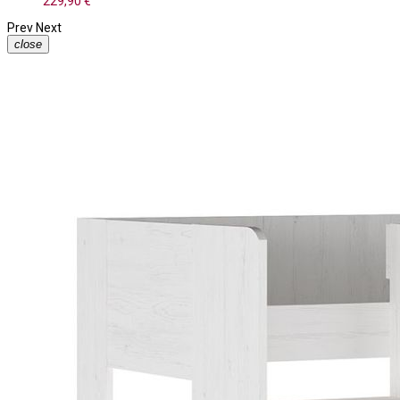
229,90 €
Prev
Next
close