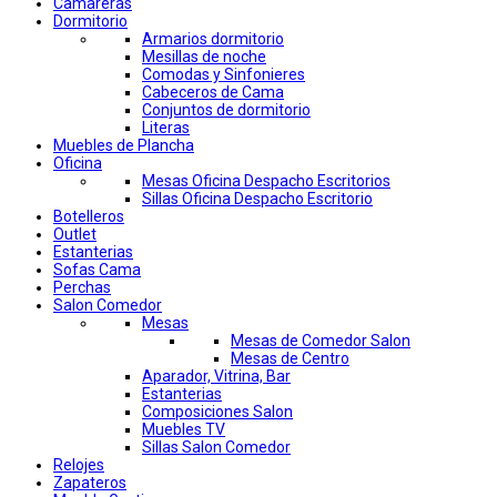
Camareras
Dormitorio
Armarios dormitorio
Mesillas de noche
Comodas y Sinfonieres
Cabeceros de Cama
Conjuntos de dormitorio
Literas
Muebles de Plancha
Oficina
Mesas Oficina Despacho Escritorios
Sillas Oficina Despacho Escritorio
Botelleros
Outlet
Estanterias
Sofas Cama
Perchas
Salon Comedor
Mesas
Mesas de Comedor Salon
Mesas de Centro
Aparador, Vitrina, Bar
Estanterias
Composiciones Salon
Muebles TV
Sillas Salon Comedor
Relojes
Zapateros