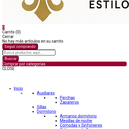
0
Carrito (0)
Cerrar
No hay más artículos en su carrito
Seguir comprando
Buscar
Comprar por categorías
CLOSE
Comprar por categorías
Inicio
Auxiliares
Perchas
Zapateros
Sillas
Dormitorio
Armarios dormitorio
Mesillas de noche
Comodas y Sinfonieres