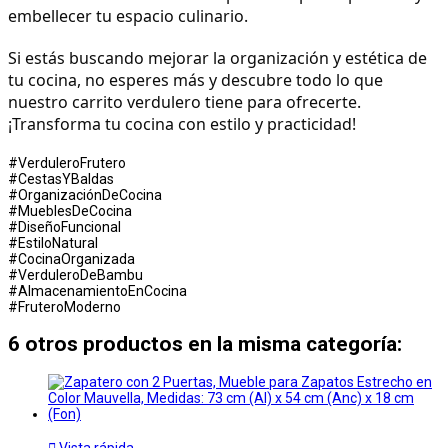
embellecer tu espacio culinario.
Si estás buscando mejorar la organización y estética de 
tu cocina, no esperes más y descubre todo lo que 
nuestro carrito verdulero tiene para ofrecerte. 
¡Transforma tu cocina con estilo y practicidad!
#VerduleroFrutero
#CestasYBaldas
#OrganizaciónDeCocina
#MueblesDeCocina
#DiseñoFuncional
#EstiloNatural
#CocinaOrganizada
#VerduleroDeBambu
#AlmacenamientoEnCocina
#FruteroModerno
6 otros productos en la misma categoría:

Vista rápida