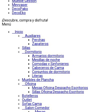
Mueble Gestion
Meyvaser
DecoPako
DecoEko
¡Descubre, compra y disfruta!
Menú
Inicio
Auxiliares
Perchas
Zapateros
Sillas
Dormitorio
Armarios dormitorio
Mesillas de noche
Comodas y Sinfonieres
Cabeceros de Cama
Conjuntos de dormitorio
Literas
Muebles de Plancha
Oficina
Mesas Oficina Despacho Escritorios
Sillas Oficina Despacho Escritorio
Botelleros
Outlet
Sofas Cama
Salon Comedor
Mesas