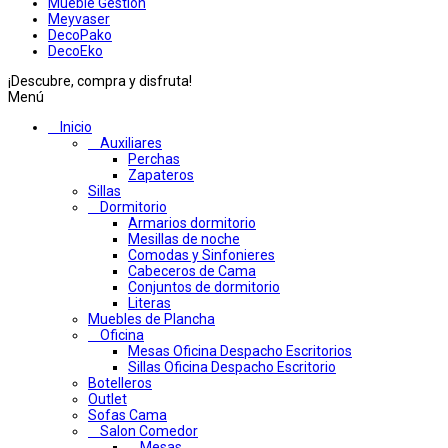
Mueble Gestion
Meyvaser
DecoPako
DecoEko
¡Descubre, compra y disfruta!
Menú
Inicio
Auxiliares
Perchas
Zapateros
Sillas
Dormitorio
Armarios dormitorio
Mesillas de noche
Comodas y Sinfonieres
Cabeceros de Cama
Conjuntos de dormitorio
Literas
Muebles de Plancha
Oficina
Mesas Oficina Despacho Escritorios
Sillas Oficina Despacho Escritorio
Botelleros
Outlet
Sofas Cama
Salon Comedor
Mesas