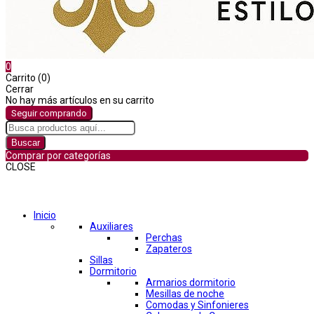
0
Carrito (0)
Cerrar
No hay más artículos en su carrito
Seguir comprando
Buscar
Comprar por categorías
CLOSE
Comprar por categorías
Inicio
Auxiliares
Perchas
Zapateros
Sillas
Dormitorio
Armarios dormitorio
Mesillas de noche
Comodas y Sinfonieres