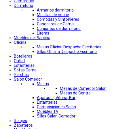
Camareras
Dormitorio
Armarios dormitorio
Mesillas de noche
Comodas y Sinfonieres
Cabeceros de Cama
Conjuntos de dormitorio
Literas
Muebles de Plancha
Oficina
Mesas Oficina Despacho Escritorios
Sillas Oficina Despacho Escritorio
Botelleros
Outlet
Estanterias
Sofas Cama
Perchas
Salon Comedor
Mesas
Mesas de Comedor Salon
Mesas de Centro
Aparador, Vitrina, Bar
Estanterias
Composiciones Salon
Muebles TV
Sillas Salon Comedor
Relojes
Zapateros