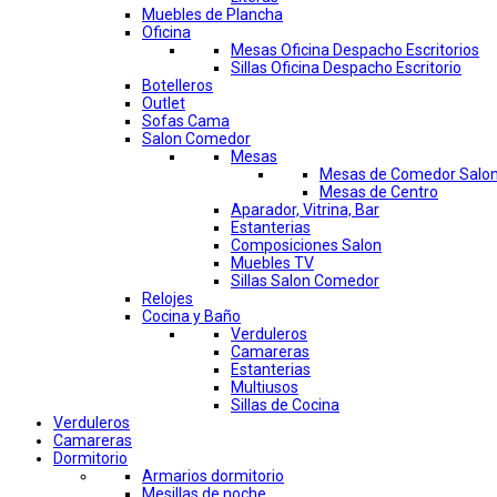
Muebles de Plancha
Oficina
Mesas Oficina Despacho Escritorios
Sillas Oficina Despacho Escritorio
Botelleros
Outlet
Sofas Cama
Salon Comedor
Mesas
Mesas de Comedor Salo
Mesas de Centro
Aparador, Vitrina, Bar
Estanterias
Composiciones Salon
Muebles TV
Sillas Salon Comedor
Relojes
Cocina y Baño
Verduleros
Camareras
Estanterias
Multiusos
Sillas de Cocina
Verduleros
Camareras
Dormitorio
Armarios dormitorio
Mesillas de noche